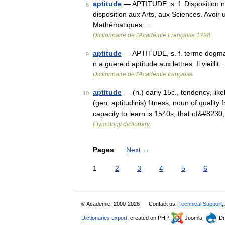
aptitude
— APTITUDE. s. f. Disposition na
8
disposition aux Arts, aux Sciences. Avoir
Mathématiques …
Dictionnaire de l'Académie Française 1798
aptitude
— APTITUDE, s. f. terme dogmatiq
9
n a guere d aptitude aux lettres. Il vieillit
Dictionnaire de l'Académie française
aptitude
— (n.) early 15c., tendency, like
10
(gen. aptitudinis) fitness, noun of quality
capacity to learn is 1540s; that of&#8230
Etymology dictionary
Pages
Next
→
1
2
3
4
5
6
© Academic, 2000-2026
Contact us:
Technical Support
,
Dictionaries export
, created on PHP,
Joomla,
Dr