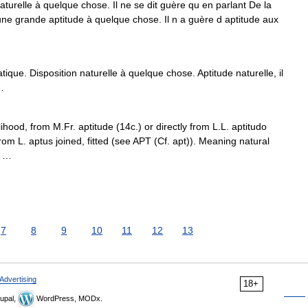
turelle à quelque chose. Il ne se dit guère qu en parlant De la
 une grande aptitude à quelque chose. Il n a guère d aptitude aux
ue. Disposition naturelle à quelque chose. Aptitude naturelle, il
 …
lihood, from M.Fr. aptitude (14c.) or directly from L.L. aptitudo
 from L. aptus joined, fitted (see APT (Cf. apt)). Meaning natural
; …
7
8
9
10
11
12
13
Advertising
18+
upal,
WordPress, MODx.