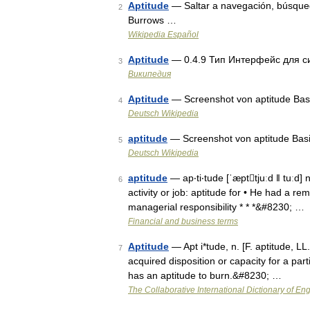
Aptitude
— Saltar a navegación, búsqued
2
Burrows …
Wikipedia Español
Aptitude
— 0.4.9 Тип Интерфейс для с
3
Википедия
Aptitude
— Screenshot von aptitude Basis
4
Deutsch Wikipedia
aptitude
— Screenshot von aptitude Basi
5
Deutsch Wikipedia
aptitude
— ap‧ti‧tude [ˈæpttjuːd ǁ tuːd] 
6
activity or job: aptitude for • He had a r
managerial responsibility * * *&#8230; …
Financial and business terms
Aptitude
— Apt i*tude, n. [F. aptitude, LL. 
7
acquired disposition or capacity for a parti
has an aptitude to burn.&#8230; …
The Collaborative International Dictionary of Eng