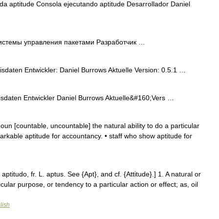
a aptitude Consola ejecutando aptitude Desarrollador Daniel
истемы управления пакетами Разработчик …
daten Entwickler: Daniel Burrows Aktuelle Version: 0.5.1 …
sdaten Entwickler Daniel Burrows Aktuelle&#160;Vers …
noun [countable, uncountable] the natural ability to do a particular
emarkable aptitude for accountancy. • staff who show aptitude for
aptitudo, fr. L. aptus. See {Apt}, and cf. {Attitude}.] 1. A natural or
cular purpose, or tendency to a particular action or effect; as, oil
lish